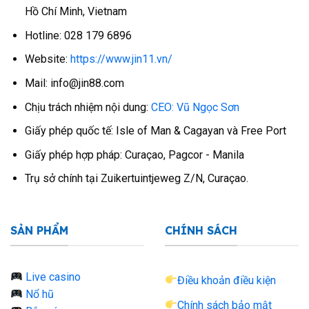
Hồ Chí Minh, Vietnam
Hotline:
028 179 6896
Website:
https://www.jin11.vn/
Mail:
info@jin88.com
Chịu trách nhiệm nội dung:
CEO: Vũ Ngọc Sơn
Giấy phép quốc tế: Isle of Man & Cagayan và Free Port
Giấy phép hợp pháp: Curaçao, Pagcor - Manila
Trụ sở chính tại Zuikertuintjeweg Z/N, Curaçao.
SẢN PHẨM
CHÍNH SÁCH
Live casino
Điều khoản điều kiện
Nổ hũ
Chính sách bảo mật