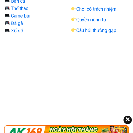
Bắn cá
Thể thao
Chơi có trách nhiệm
Game bài
Quyền riêng tư
Đá gà
Câu hỏi thường gặp
Xổ số